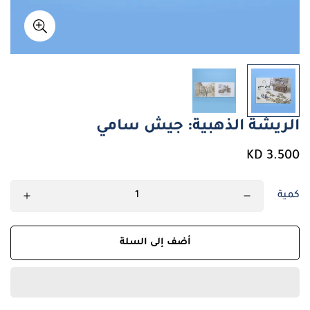
الريشة الذهبية: جيش سامي
سعر
3.500 KD
عادي
كمية
أضف إلى السلة
Confirm your age
Are you 18 years old or older?