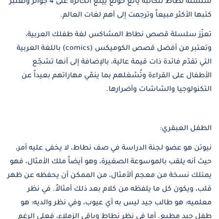
سلسلة نطاط للكاتبة يانغ خونغ يينغ الحائزة على 4 جوائز وتعتبر
Confirm your age
كتبها الأكثر مبيعاً وترجمت إلى أهم لغات العالم.
Are you 18 years old or older?
تعزّز سلسلة قصص نطاط المشاكس لغة طفلك العربية،
وتعتبر من أفضل قصص الكوميكس (comics) باللغة العربية
YES, I AM
NO, I'M NOT
التي تقدّم فائدة ذات قيمة عالية، بالإضافة إلى أنها تشجّع
الأطفال على القراءة وتُشغلهم بما ينمّي مهاراتهم بعيداً عن
التكنولوجيا والشاشات وأضرارها.
الطفل العبقري:
نيوتن هو عضو لجنة الدراسة في صف نطاط، لا يخفى عليه أمر،
حيث أنه يلقب بالموسوعة الصغيرة، وهو أيضاً ملك الأمثال، فهو
يمتلك نسخة من معجم ألأمثال، من الممكن أن يحفظه عن ظهر
قلب، ويكون كل ما يلفظه من كلام بعد ذلك أمثالاً. في نظر
معلميه: هو طالب جيد ليس به أي عيوب، وفي نظر والديه: هو
طفل جيد مطيع. أما في نظر نطاط وباقي الزملاء، فعلى الرغم