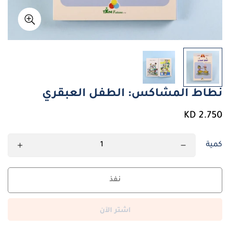
نطاط المشاكس: الطفل العبقري
سعر
2.750 KD
عادي
كمية
نفذ
اشتر الآن