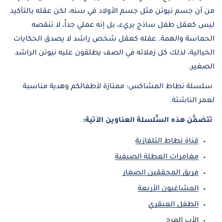
من أن جسم نيوتن مثل جسم الأولاد في سنه، لكن عقله بالتأكيد
ليس كعقل طفل ساذج بريء، بل إنه عملي جداً، لا تنقصه
الحماسة والهمة. عقله كعقل شخص راشد لا يصدق الحكايات
الخيالية، لذلك كل زملائه في الصف يطلقون عليه نيوتن الراشد
الصغير.
سلسلة نطاط المشاكس: ممتازة لأطفالكم وهدية مناسبة
لعمر الناشئة.
تتضمَّن هذه السِّلسلة العناوين الآتية:
قناة نطاط التلفازية
مغامرات العطلة الصيفية
فريق المحققين الصغار
المشاغبون الأربعة
الطفل العبقري
الأب المرح